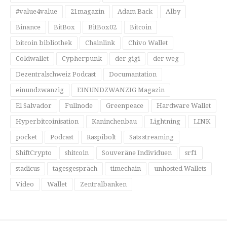
#value4value
21magazin
Adam Back
Alby
Binance
BitBox
BitBox02
Bitcoin
bitcoin bibliothek
Chainlink
Chivo Wallet
Coldwallet
Cypherpunk
der gigi
der weg
Dezentralschweiz Podcast
Documantation
einundzwanzig
EINUNDZWANZIG Magazin
El Salvador
Fullnode
Greenpeace
Hardware Wallet
Hyperbitcoinisation
Kaninchenbau
Lightning
LINK
pocket
Podcast
Raspibolt
Sats streaming
ShiftCrypto
shitcoin
Souveräne Individuen
srf1
stadicus
tagesgespräch
timechain
unhosted Wallets
Video
Wallet
Zentralbanken