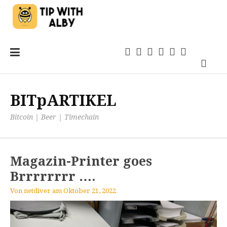
Zum
Einsteigen
21magazin
Anwendungen
TechSprech
Kommentar
Quellen
Inhalt
Podca
springen
BITpARTIKEL
Bitcoin | Beer | Timechain
Magazin-Printer goes
Brrrrrrrr ….
Von
netdiver
am
Oktober 21, 2022