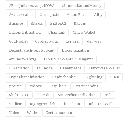
#FreeJulianAssangeNOW
#Sounds4SoundMoney
#value4value
21magazin
Adam Back
Alby
Binance
BitBox
BitBox02
Bitcoin
bitcoin bibliothek
Chainlink
Chivo Wallet
Coldwallet
Cypherpunk
der gigi
der weg
Dezentralschweiz Podcast
Documantation
einundzwanzig
EINUNDZWANZIG Magazin
El Salvador
Fullnode
Greenpeace
Hardware Wallet
Hyperbitcoinisation
Kaninchenbau
Lightning
LINK
pocket
Podcast
Raspibolt
Sats streaming
ShiftCrypto
shitcoin
Souveräne Individuen
srf1
stadicus
tagesgespräch
timechain
unhosted Wallets
Video
Wallet
Zentralbanken