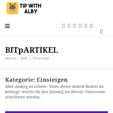
Zum
Einsteigen
21magazin
Anwendungen
TechSprech
Kommentar
Quellen
Inhalt
Podca
springen
BITpARTIKEL
Bitcoin | Beer | Timechain
Kategorie:
Einsteigen
Aller Anfang ist schwer. Unter dieser Rubrik findest du
Beiträge, welche dir den Einstieg ins Bitcoin-Universum
erleichtern werden.