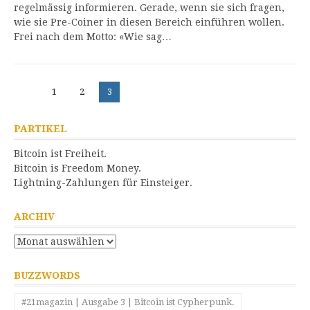
regelmässig informieren. Gerade, wenn sie sich fragen,
wie sie Pre-Coiner in diesen Bereich einführen wollen.
Frei nach dem Motto: «Wie sag…
Beitragsnavigation
Seite
Seite
Seite
1
2
3
PARTIKEL
Bitcoin ist Freiheit.
Bitcoin is Freedom Money.
Lightning-Zahlungen für Einsteiger.
ARCHIV
Archiv
BUZZWORDS
#21magazin | Ausgabe 3 | Bitcoin ist Cypherpunk.