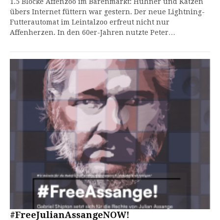
1.5 Blöcke Affenzoo im Bärenmarkt: Hühner und Katzen
übers Internet füttern war gestern. Der neue Lightning-
Futterautomat im Leintalzoo erfreut nicht nur
Affenherzen. In den 60er-Jahren nutzte Peter…
#FreeJulianAssangeNOW!