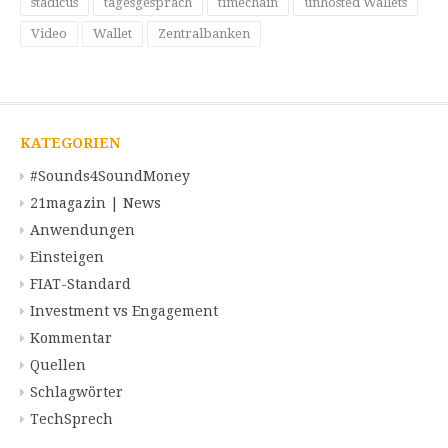
stadicus
tagesgespräch
timechain
unhosted Wallets
Video
Wallet
Zentralbanken
KATEGORIEN
#Sounds4SoundMoney
21magazin | News
Anwendungen
Einsteigen
FIAT-Standard
Investment vs Engagement
Kommentar
Quellen
Schlagwörter
TechSprech