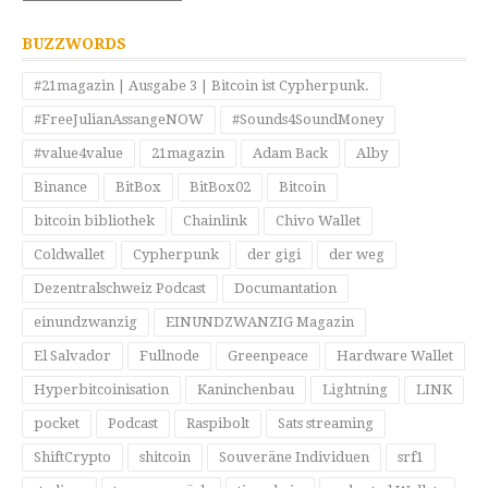
BUZZWORDS
#21magazin | Ausgabe 3 | Bitcoin ist Cypherpunk.
#FreeJulianAssangeNOW
#Sounds4SoundMoney
#value4value
21magazin
Adam Back
Alby
Binance
BitBox
BitBox02
Bitcoin
bitcoin bibliothek
Chainlink
Chivo Wallet
Coldwallet
Cypherpunk
der gigi
der weg
Dezentralschweiz Podcast
Documantation
einundzwanzig
EINUNDZWANZIG Magazin
El Salvador
Fullnode
Greenpeace
Hardware Wallet
Hyperbitcoinisation
Kaninchenbau
Lightning
LINK
pocket
Podcast
Raspibolt
Sats streaming
ShiftCrypto
shitcoin
Souveräne Individuen
srf1