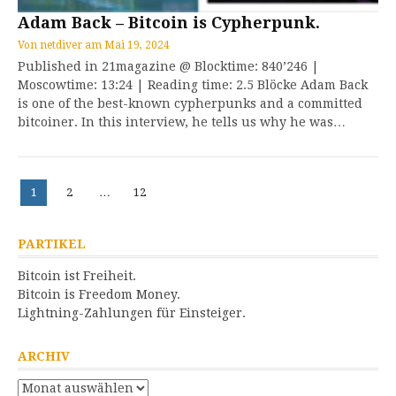
Adam Back – Bitcoin is Cypherpunk.
Von
netdiver
am
Mai 19, 2024
Published in 21magazine @ Blocktime: 840’246 |
Moscowtime: 13:24 | Reading time: 2.5 Blöcke Adam Back
is one of the best-known cypherpunks and a committed
bitcoiner. In this interview, he tells us why he was…
Beitragsnavigation
Seite
Seite
Seite
1
2
…
12
PARTIKEL
Bitcoin ist Freiheit.
Bitcoin is Freedom Money.
Lightning-Zahlungen für Einsteiger.
ARCHIV
Archiv