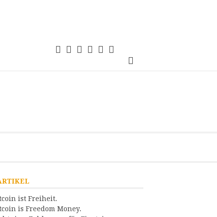
Einsteigen
21magazin
Anwendungen
TechSprech
Kommentar
Quellen
Podcasts
ARTIKEL
tcoin ist Freiheit.
tcoin is Freedom Money.