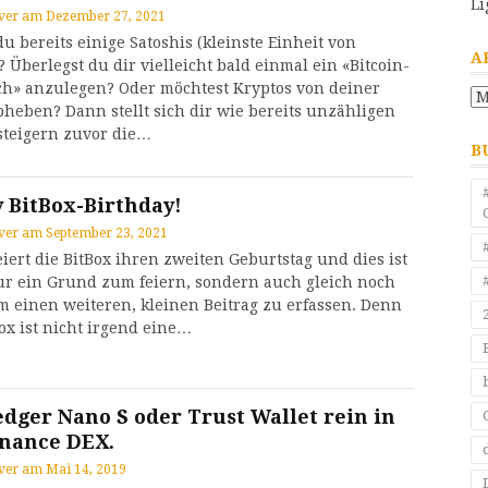
Li
ver
am
Dezember 27, 2021
du bereits einige Satoshis (kleinste Einheit von
A
? Überlegst du dir vielleicht bald einmal ein «Bitcoin-
h» anzulegen? Oder möchtest Kryptos von deiner
Ar
bheben? Dann stellt sich dir wie bereits unzähligen
teigern zuvor die…
B
 BitBox-Birthday!
ver
am
September 23, 2021
eiert die BitBox ihren zweiten Geburtstag und dies ist
ur ein Grund zum feiern, sondern auch gleich noch
m einen weiteren, kleinen Beitrag zu erfassen. Denn
Box ist nicht irgend eine…
edger Nano S oder Trust Wallet rein in
inance DEX.
ver
am
Mai 14, 2019