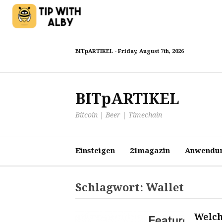
Zum
BITpARTIKEL -
Friday, August 7th, 2026
Inhalt
springen
BITpARTIKEL
Bitcoin | Beer | Timechain
Einsteigen
21magazin
Anwendu
Schlagwort:
Wallet
Welch