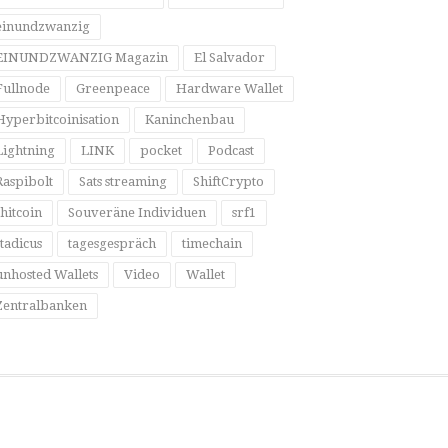
einundzwanzig
EINUNDZWANZIG Magazin
El Salvador
Fullnode
Greenpeace
Hardware Wallet
Hyperbitcoinisation
Kaninchenbau
Lightning
LINK
pocket
Podcast
Raspibolt
Sats streaming
ShiftCrypto
shitcoin
Souveräne Individuen
srf1
stadicus
tagesgespräch
timechain
unhosted Wallets
Video
Wallet
Zentralbanken