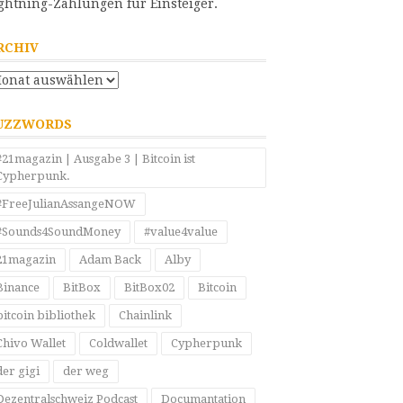
ghtning-Zahlungen für Einsteiger.
RCHIV
chiv
UZZWORDS
#21magazin | Ausgabe 3 | Bitcoin ist
Cypherpunk.
#FreeJulianAssangeNOW
#Sounds4SoundMoney
#value4value
21magazin
Adam Back
Alby
Binance
BitBox
BitBox02
Bitcoin
bitcoin bibliothek
Chainlink
Chivo Wallet
Coldwallet
Cypherpunk
der gigi
der weg
Dezentralschweiz Podcast
Documantation