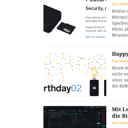
Von
netdi
Besitzt 
Bitcoin)
Sparbuc
Börse a
Neueins
Happy
Von
netdi
Heute f
nicht n
einer u
die Bit
Mit L
die B
Von
netdi