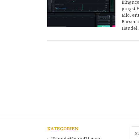
Binance
jüngst 
Mio. en
Börsen 
Handel
KATEGORIEN
Suc
nach