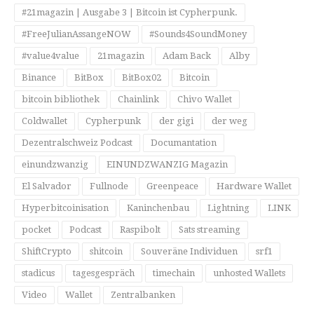
#21magazin | Ausgabe 3 | Bitcoin ist Cypherpunk.
#FreeJulianAssangeNOW
#Sounds4SoundMoney
#value4value
21magazin
Adam Back
Alby
Binance
BitBox
BitBox02
Bitcoin
bitcoin bibliothek
Chainlink
Chivo Wallet
Coldwallet
Cypherpunk
der gigi
der weg
Dezentralschweiz Podcast
Documantation
einundzwanzig
EINUNDZWANZIG Magazin
El Salvador
Fullnode
Greenpeace
Hardware Wallet
Hyperbitcoinisation
Kaninchenbau
Lightning
LINK
pocket
Podcast
Raspibolt
Sats streaming
ShiftCrypto
shitcoin
Souveräne Individuen
srf1
stadicus
tagesgespräch
timechain
unhosted Wallets
Video
Wallet
Zentralbanken