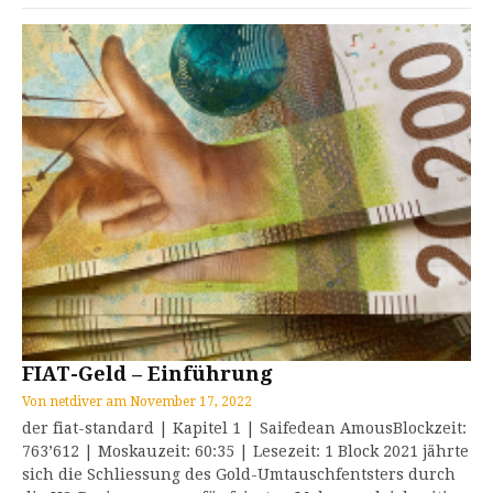
FIAT-Geld – Einführung
Von
netdiver
am
November 17, 2022
der fiat-standard | Kapitel 1 | Saifedean AmousBlockzeit:
763’612 | Moskauzeit: 60:35 | Lesezeit: 1 Block 2021 jährte
sich die Schliessung des Gold-Umtauschfentsters durch