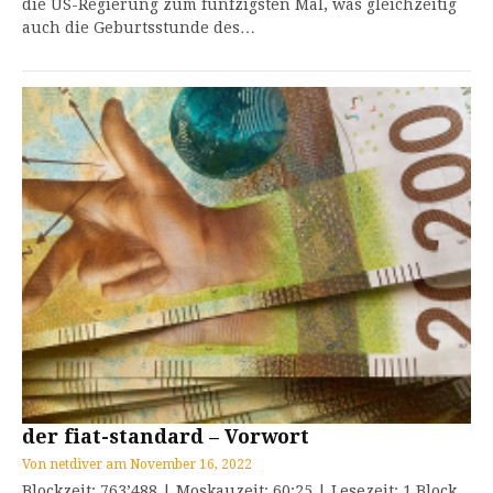
die US-Regierung zum fünfzigsten Mal, was gleichzeitig
auch die Geburtsstunde des…
der fiat-standard – Vorwort
Von
netdiver
am
November 16, 2022
Blockzeit: 763’488 | Moskauzeit: 60:25 | Lesezeit: 1 Block