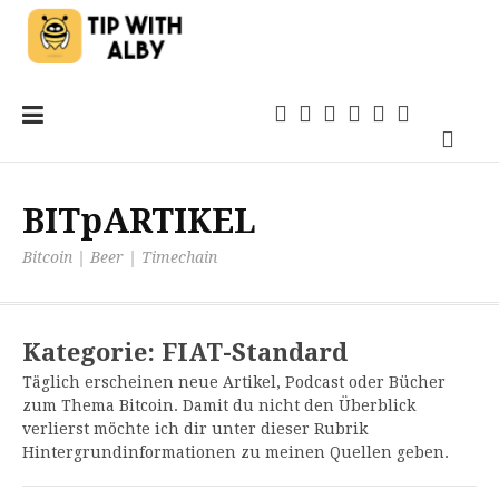
Zum
Einsteigen
21magazin
Anwendungen
TechSprech
Kommentar
Quellen
Inhalt
Podca
springen
BITpARTIKEL
Bitcoin | Beer | Timechain
Kategorie:
FIAT-Standard
Täglich erscheinen neue Artikel, Podcast oder Bücher
zum Thema Bitcoin. Damit du nicht den Überblick
verlierst möchte ich dir unter dieser Rubrik
Hintergrundinformationen zu meinen Quellen geben.