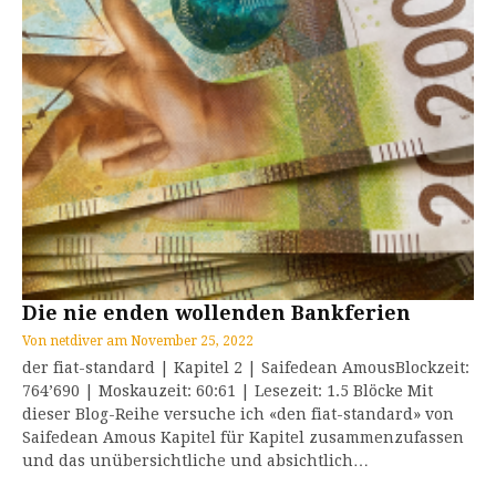
Die nie enden wollenden Bankferien
Von
netdiver
am
November 25, 2022
der fiat-standard | Kapitel 2 | Saifedean AmousBlockzeit:
764’690 | Moskauzeit: 60:61 | Lesezeit: 1.5 Blöcke Mit
dieser Blog-Reihe versuche ich «den fiat-standard» von
Saifedean Amous Kapitel für Kapitel zusammenzufassen
und das unübersichtliche und absichtlich…