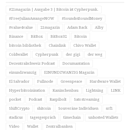
#21magazin | Ausgabe 3 | Bitcoin ist Cypherpunk.
#FreeJulianAssangeNOW
#Sounds4SoundMoney
#value4value
21magazin
Adam Back
Alby
Binance
BitBox
BitBox02
Bitcoin
bitcoin bibliothek
Chainlink
Chivo Wallet
Coldwallet
Cypherpunk
der gigi
der weg
Dezentralschweiz Podcast
Documantation
einundzwanzig
EINUNDZWANZIG Magazin
El Salvador
Fullnode
Greenpeace
Hardware Wallet
Hyperbitcoinisation
Kaninchenbau
Lightning
LINK
pocket
Podcast
Raspibolt
Sats streaming
ShiftCrypto
shitcoin
Souveräne Individuen
srf1
stadicus
tagesgespräch
timechain
unhosted Wallets
Video
Wallet
Zentralbanken