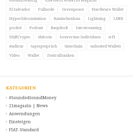
einundzwanzig
EINUNDZWANZIG Magazin
El Salvador
Fullnode
Greenpeace
Hardware Wallet
Hyperbitcoinisation
Kaninchenbau
Lightning
LINK
pocket
Podcast
Raspibolt
Sats streaming
ShiftCrypto
shitcoin
Souveräne Individuen
srf1
stadicus
tagesgespräch
timechain
unhosted Wallets
Video
Wallet
Zentralbanken
KATEGORIEN
#Sounds4SoundMoney
21magazin | News
Anwendungen
Einsteigen
FIAT-Standard