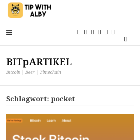
Zum
Einsteigen
21magazin
Anwendungen
TechSprech
Kommentar
Quellen
Inhalt
Podca
springen
BITpARTIKEL
Bitcoin | Beer | Timechain
Schlagwort:
pocket