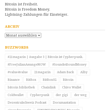
Bitcoin ist Freiheit.
Bitcoin is Freedom Money.
Lightning-Zahlungen für Einsteiger.
ARCHIV
Archiv
BUZZWORDS
#21magazin | Ausgabe 3 | Bitcoin ist Cypherpunk.
#FreeJulianAssangeNOW
#Sounds4SoundMoney
#value4value
21magazin
Adam Back
Alby
Binance
BitBox
BitBox02
Bitcoin
bitcoin bibliothek
Chainlink
Chivo Wallet
Coldwallet
Cypherpunk
der gigi
der weg
Dezentralschweiz Podcast
Documantation