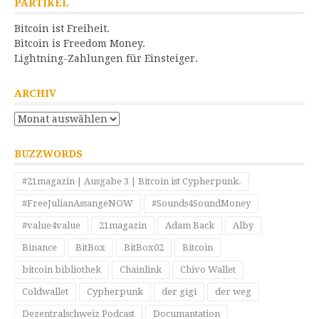
PARTIKEL
Bitcoin ist Freiheit.
Bitcoin is Freedom Money.
Lightning-Zahlungen für Einsteiger.
ARCHIV
Archiv
BUZZWORDS
#21magazin | Ausgabe 3 | Bitcoin ist Cypherpunk.
#FreeJulianAssangeNOW
#Sounds4SoundMoney
#value4value
21magazin
Adam Back
Alby
Binance
BitBox
BitBox02
Bitcoin
bitcoin bibliothek
Chainlink
Chivo Wallet
Coldwallet
Cypherpunk
der gigi
der weg
Dezentralschweiz Podcast
Documantation