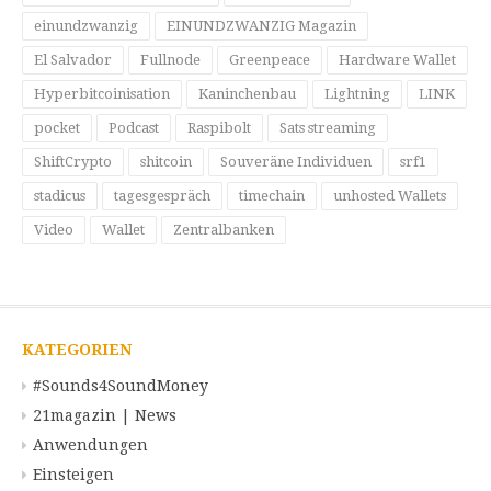
einundzwanzig
EINUNDZWANZIG Magazin
El Salvador
Fullnode
Greenpeace
Hardware Wallet
Hyperbitcoinisation
Kaninchenbau
Lightning
LINK
pocket
Podcast
Raspibolt
Sats streaming
ShiftCrypto
shitcoin
Souveräne Individuen
srf1
stadicus
tagesgespräch
timechain
unhosted Wallets
Video
Wallet
Zentralbanken
KATEGORIEN
#Sounds4SoundMoney
21magazin | News
Anwendungen
Einsteigen