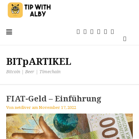
Zum
Einsteigen
21magazin
Anwendungen
TechSprech
Kommentar
Quellen
Inhalt
Podca
springen
BITpARTIKEL
Bitcoin | Beer | Timechain
FIAT-Geld – Einführung
Von
netdiver
am
November 17, 2022