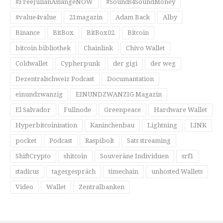
#FreeJulianAssangeNOW
#Sounds4SoundMoney
#value4value
21magazin
Adam Back
Alby
Binance
BitBox
BitBox02
Bitcoin
bitcoin bibliothek
Chainlink
Chivo Wallet
Coldwallet
Cypherpunk
der gigi
der weg
Dezentralschweiz Podcast
Documantation
einundzwanzig
EINUNDZWANZIG Magazin
El Salvador
Fullnode
Greenpeace
Hardware Wallet
Hyperbitcoinisation
Kaninchenbau
Lightning
LINK
pocket
Podcast
Raspibolt
Sats streaming
ShiftCrypto
shitcoin
Souveräne Individuen
srf1
stadicus
tagesgespräch
timechain
unhosted Wallets
Video
Wallet
Zentralbanken