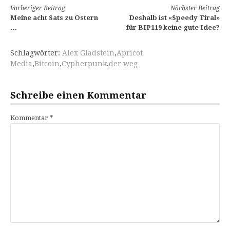
Weiterlesen
Vorheriger Beitrag
Nächster Beitrag
Meine acht Sats zu Ostern
Deshalb ist «Speedy Tiral»
…
für BIP119 keine gute Idee?
Schlagwörter:
Alex Gladstein
,
Apricot
Media
,
Bitcoin
,
Cypherpunk
,
der weg
Schreibe einen Kommentar
Kommentar
*