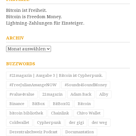
Bitcoin ist Freiheit.
Bitcoin is Freedom Money.
Lightning-Zahlungen für Einsteiger.
ARCHIV
Archiv
BUZZWORDS
#21magazin | Ausgabe 3 | Bitcoin ist Cypherpunk.
#FreeJulianAssangeNOW
#Sounds4SoundMoney
#value4value
21magazin
Adam Back
Alby
Binance
BitBox
BitBox02
Bitcoin
bitcoin bibliothek
Chainlink
Chivo Wallet
Coldwallet
Cypherpunk
der gigi
der weg
Dezentralschweiz Podcast
Documantation