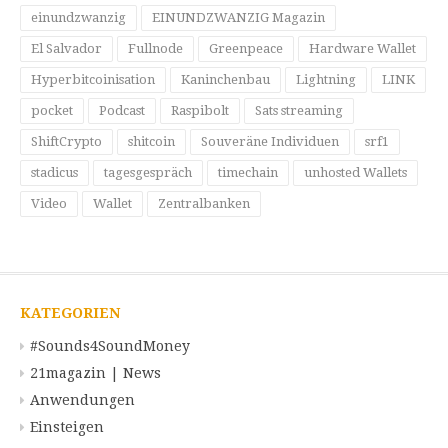
einundzwanzig
EINUNDZWANZIG Magazin
El Salvador
Fullnode
Greenpeace
Hardware Wallet
Hyperbitcoinisation
Kaninchenbau
Lightning
LINK
pocket
Podcast
Raspibolt
Sats streaming
ShiftCrypto
shitcoin
Souveräne Individuen
srf1
stadicus
tagesgespräch
timechain
unhosted Wallets
Video
Wallet
Zentralbanken
KATEGORIEN
#Sounds4SoundMoney
21magazin | News
Anwendungen
Einsteigen