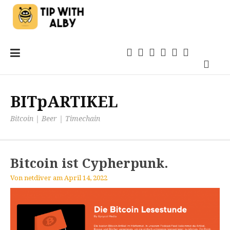
Zum
Einsteigen
21magazin
Anwendungen
TechSprech
Kommentar
Quellen
Inhalt
Podca
springen
BITpARTIKEL
Bitcoin | Beer | Timechain
Bitcoin ist Cypherpunk.
Von
netdiver
am
April 14, 2022